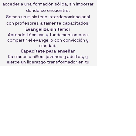
acceder a una formación sólida, sin importar
dónde se encuentre.
Somos un ministerio interdenominacional
con profesores altamente capacitados.
Evangeliza sin temor
Aprende técnicas y fundamentos para
compartir el evangelio con convicción y
claridad.
Capacítate para enseñar
Da clases a niños, jóvenes y adultos, y
ejerce un liderazgo transformador en tu
iglesia.
Postura doctrinal sólida
Desarrolla una base teológica firme que te
permita defender y enseñar la verdad
bíblica
interpreta las escrituras desde un punto de
vista Exegético usando una correcta
hermenéutica
Clases online síncronas y asíncronas
Diseñado para creyentes , líderes, pastores
y estudiantes con agenda ocupada. Estudia
desde cualquier parte del mundo con una
metodología que combina lo mejor de la