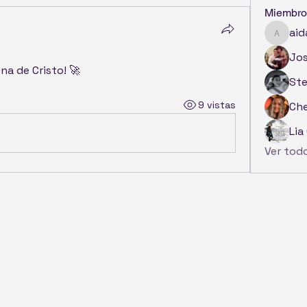
Miembro
aid
aida.c
Jo
ina de Cristo! 🚀
St
9 vistas
Che
Lia
Ver tod