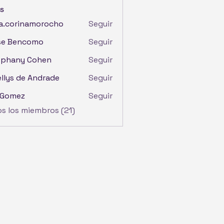
s
a.corinamorocho
Seguir
orinamorocho
se Bencomo
Seguir
ephany Cohen
Seguir
llys de Andrade
Seguir
 Gomez
Seguir
os los miembros (21)