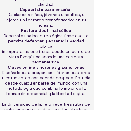
claridad.
Capacítate para enseñar
Da clases a niños, jóvenes y adultos, y
ejerce un liderazgo transformador en tu
iglesia.
Postura doctrinal sólida
Desarrolla una base teológica firme que te
permita defender y enseñar la verdad
bíblica
interpreta las escrituras desde un punto de
vista Exegético usando una correcta
hermenéutica
Clases online síncronas y asíncronas
Diseñado para creyentes , líderes, pastores
y estudiantes con agenda ocupada. Estudia
desde cualquier parte del mundo con una
metodología que combina lo mejor de la
formación presencial y la libertad digital.
La Universidad de la Fe ofrece tres rutas de
diplomado que se adaptan a tus objetivos
ministeriales. Cada ruta combina asignaturas
troncales de Teología Bíblica con
especializaciones específicas para construir
una formación integral y progresiva.