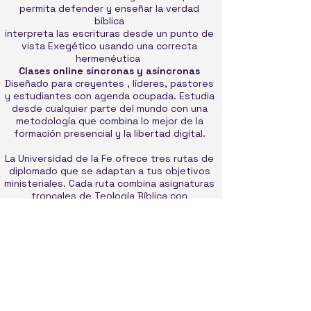
permita defender y enseñar la verdad
bíblica
interpreta las escrituras desde un punto de
vista Exegético usando una correcta
hermenéutica
Clases online síncronas y asíncronas
Diseñado para creyentes , líderes, pastores
y estudiantes con agenda ocupada. Estudia
desde cualquier parte del mundo con una
metodología que combina lo mejor de la
formación presencial y la libertad digital.
La Universidad de la Fe ofrece tres rutas de
diplomado que se adaptan a tus objetivos
ministeriales. Cada ruta combina asignaturas
troncales de Teología Bíblica con
especializaciones específicas para construir
una formación integral y progresiva.
Diplomados
Diplomado en Teología
Diplomado en Evangelísmo Misiones y
plantacion de Iglesias
Diplomado en Consejería Biblica