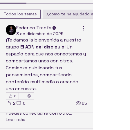
Todos los temas
¿como te ha ayudado este curso ? (0)
Federico Tranfa
3 de diciembre de 2025
¡Te damos la bienvenida a nuestro 
grupo 
El ADN del discipulo
! Un 
espacio para que nos conectemos y 
compartamos unos con otros. 
Comienza publicando tus 
pensamientos, compartiendo 
contenido multimedia o creando 
una encuesta.
2
Acerca de
2
0
65
¡Te damos la bienvenida al grupo!
Puedes conectarte con otro
...
Leer más