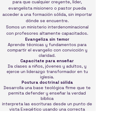
para que cualquier creyente, líder,
evangelista misionero o pastor pueda
acceder a una formación sólida, sin importar
dónde se encuentre.
Somos un ministerio interdenominacional
con profesores altamente capacitados.
Evangeliza sin temor
Aprende técnicas y fundamentos para
compartir el evangelio con convicción y
claridad.
Capacítate para enseñar
Da clases a niños, jóvenes y adultos, y
ejerce un liderazgo transformador en tu
iglesia.
Postura doctrinal sólida
Desarrolla una base teológica firme que te
permita defender y enseñar la verdad
bíblica
interpreta las escrituras desde un punto de
vista Exegético usando una correcta
hermenéutica
Clases online síncronas y asíncronas
Diseñado para creyentes , líderes, pastores
y estudiantes con agenda ocupada. Estudia