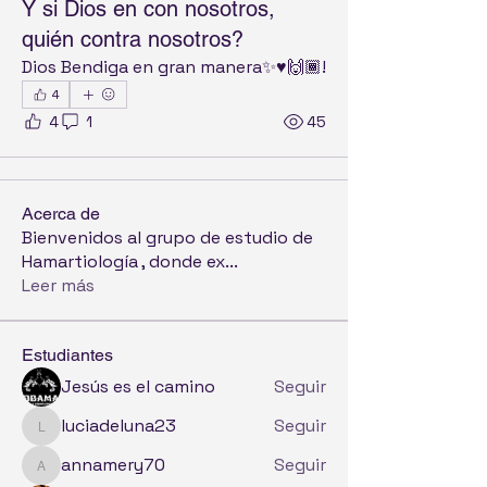
Y si Dios en con nosotros,
quién contra nosotros?
Dios Bendiga en gran manera✨️♥️🙌🏾!
4
4
1
45
Acerca de
Bienvenidos al grupo de estudio de
Hamartiología , donde ex
...
Leer más
Estudiantes
Jesús es el camino
Seguir
luciadeluna23
Seguir
luciadeluna23
annamery70
Seguir
annamery70