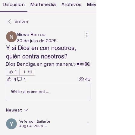
Discusión
Multimedia
Archivos
Miembros
Volver
Nieve Berroa
30 de julio de 2025
Y si Dios en con nosotros,
quién contra nosotros?
Dios Bendiga en gran manera✨️♥️🙌🏾!
4
4
1
45
Write a comment...
Newest
Yeferson Guilarte
Aug 04, 2025
•