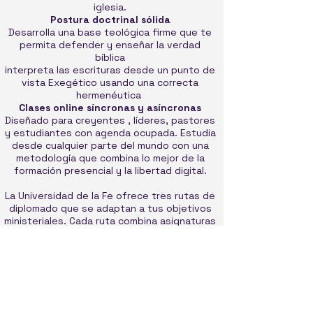
iglesia.
Postura doctrinal sólida
Desarrolla una base teológica firme que te
permita defender y enseñar la verdad
bíblica
interpreta las escrituras desde un punto de
vista Exegético usando una correcta
hermenéutica
Clases online síncronas y asíncronas
Diseñado para creyentes , líderes, pastores
y estudiantes con agenda ocupada. Estudia
desde cualquier parte del mundo con una
metodología que combina lo mejor de la
formación presencial y la libertad digital.
La Universidad de la Fe ofrece tres rutas de
diplomado que se adaptan a tus objetivos
ministeriales. Cada ruta combina asignaturas
troncales de Teología Bíblica con
especializaciones específicas para construir
una formación integral y progresiva.
Diplomados
Diplomado en Teología
Diplomado en Evangelísmo Misiones y