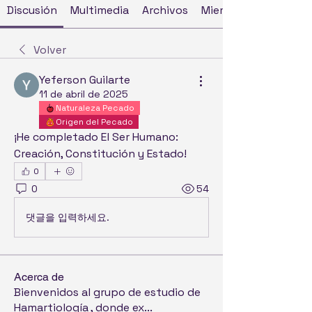
Discusión
Multimedia
Archivos
Miembros
Volver
Yeferson Guilarte
11 de abril de 2025
Naturaleza Pecado
Origen del Pecado
¡He completado El Ser Humano: 
Creación, Constitución y Estado! 
0
0
54
댓글을 입력하세요.
Acerca de
Bienvenidos al grupo de estudio de
Hamartiología , donde ex
...