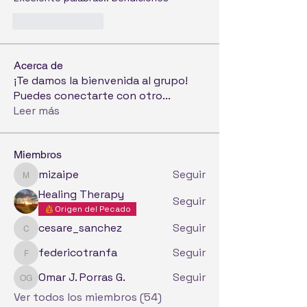
Like
Reply
Acerca de
¡Te damos la bienvenida al grupo!
Puedes conectarte con otro
...
Leer más
Miembros
mizaipe
Seguir
mizaipe
Healing Therapy
Seguir
Origen del Pecado
cesare_sanchez
Seguir
cesare_sanchez
federicotranfa
Seguir
federicotranfa
Omar J. Porras G.
Seguir
Omar J. Porras G.
Ver todos los miembros (54)