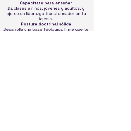
Capacítate para enseñar
Da clases a niños, jóvenes y adultos, y
ejerce un liderazgo transformador en tu
iglesia.
Postura doctrinal sólida
Desarrolla una base teológica firme que te
permita defender y enseñar la verdad
bíblica
interpreta las escrituras desde un punto de
vista Exegético usando una correcta
hermenéutica
Clases online síncronas y asíncronas
Diseñado para creyentes , líderes, pastores
y estudiantes con agenda ocupada. Estudia
desde cualquier parte del mundo con una
metodología que combina lo mejor de la
formación presencial y la libertad digital.
La Universidad de la Fe ofrece tres rutas de
diplomado que se adaptan a tus objetivos
ministeriales. Cada ruta combina asignaturas
troncales de Teología Bíblica con
especializaciones específicas para construir
una formación integral y progresiva.