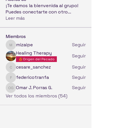
¡Te damos la bienvenida al grupo!
Puedes conectarte con otro
...
Leer más
Miembros
mizaipe
Seguir
mizaipe
Healing Therapy
Seguir
Origen del Pecado
cesare_sanchez
Seguir
cesare_sanchez
federicotranfa
Seguir
federicotranfa
Omar J. Porras G.
Seguir
Omar J. Porras G.
Ver todos los miembros (54)