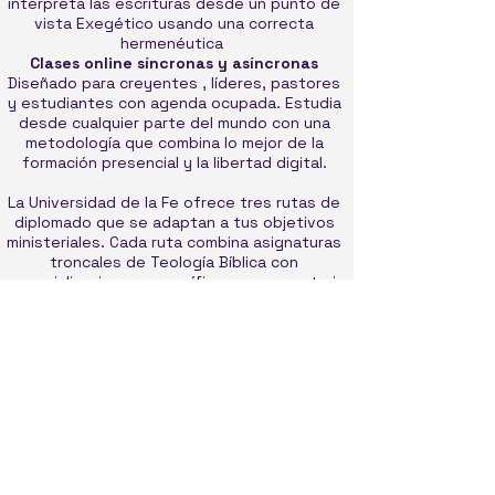
interpreta las escrituras desde un punto de
vista Exegético usando una correcta
hermenéutica
Clases online síncronas y asíncronas
Diseñado para creyentes , líderes, pastores
y estudiantes con agenda ocupada. Estudia
desde cualquier parte del mundo con una
metodología que combina lo mejor de la
formación presencial y la libertad digital.
La Universidad de la Fe ofrece tres rutas de
diplomado que se adaptan a tus objetivos
ministeriales. Cada ruta combina asignaturas
troncales de Teología Bíblica con
especializaciones específicas para construir
una formación integral y progresiva.
Diplomados
Diplomado en Teología
Diplomado en Evangelísmo Misiones y
plantacion de Iglesias
Diplomado en Consejería Biblica
Accesible
Sin Matricula solo pago de asignaturas.