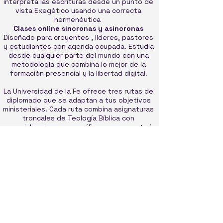
interpreta las escrituras desde un punto de
vista Exegético usando una correcta
hermenéutica
Clases online síncronas y asíncronas
Diseñado para creyentes , líderes, pastores
y estudiantes con agenda ocupada. Estudia
desde cualquier parte del mundo con una
metodología que combina lo mejor de la
formación presencial y la libertad digital.
La Universidad de la Fe ofrece tres rutas de
diplomado que se adaptan a tus objetivos
ministeriales. Cada ruta combina asignaturas
troncales de Teología Bíblica con
especializaciones específicas para construir
una formación integral y progresiva.
Diplomados
Diplomado en Teología
Diplomado en Evangelísmo Misiones y
plantacion de Iglesias
Diplomado en Consejería Biblica
Accesible
Sin Matricula solo pago de asignaturas.