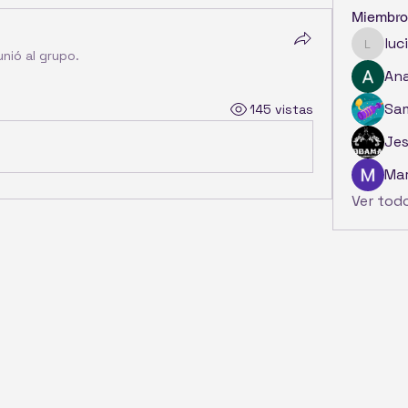
Miembro
luc
luciade
unió al grupo.
Ana
Sam
145 vistas
Jes
Mar
Ver tod