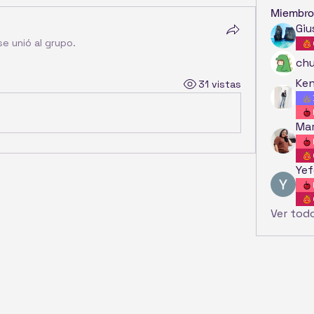
Miembro
Giu
se unió al grupo.
ch
Ken
31 vistas
Mar
Yef
Ver tod