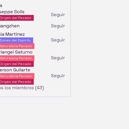
s
seppe Solis
Seguir
Origen del Pecado
uangzhen
Seguir
ia Martinez
Seguir
Dones del Espíritu
Naturaleza Pecado
iangel Saturno
Seguir
Naturaleza Pecado
Origen del Pecado
erson Guilarte
Seguir
Naturaleza Pecado
Origen del Pecado
os los miembros (43)