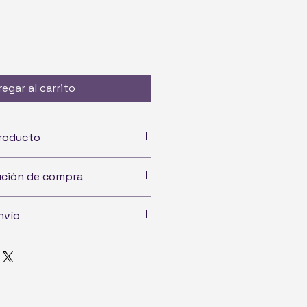
egar al carrito
producto
lución de compra
nvío