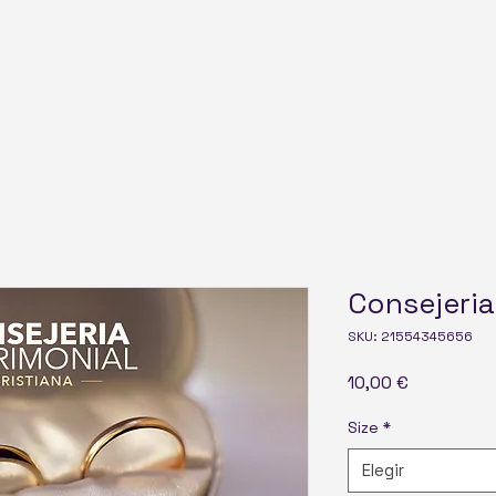
Consejeria
SKU: 21554345656
Precio
10,00 €
Size
*
Elegir