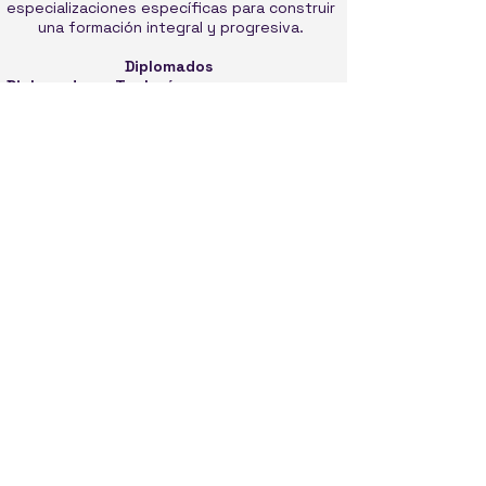
especializaciones específicas para construir
una formación integral y progresiva.
Diplomados
Diplomado en Teología
Diplomado en Evangelísmo Misiones y
plantacion de Iglesias
Diplomado en Consejería Biblica
Accesible
Sin Matricula solo pago de asignaturas.
Desde 10 € por asignatura. Formación bíblica
de calidad al alcance de todos.
Planes de becas para alumnos de paises de
America latina
Certificado
Obtén tu diplomado oficial al completar los
créditos y aprobar los exámenes.
Equivalencia en Universidades reconocidas
en America.
Consulta los pensum de estudio