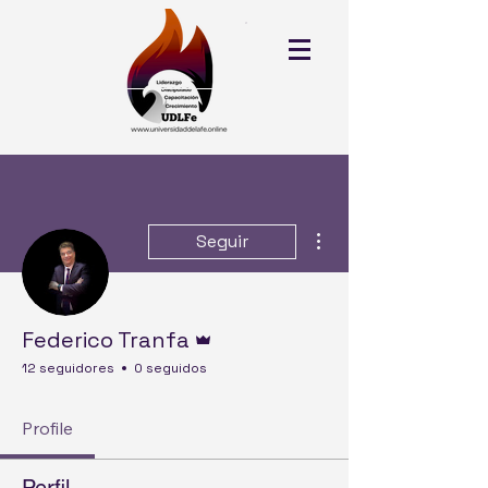
Más acciones
Seguir
Administrador
Federico Tranfa
12 seguidores
0 seguidos
Profile