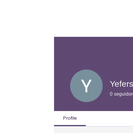
Yefers
0
seguidor
Naturaleza
Profile