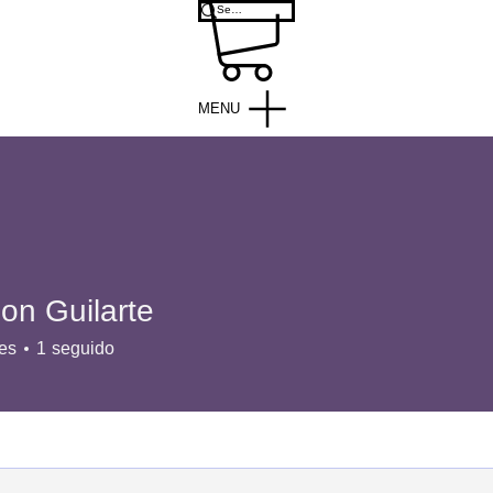
MENU
on Guilarte
es
1
seguido
 Pecado
Origen del Pecado
+
4