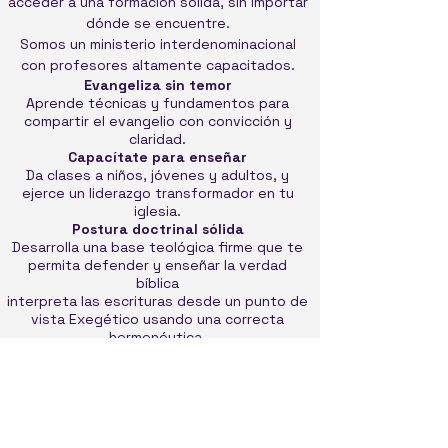
acceder a una formación sólida, sin importar
dónde se encuentre.
Somos un ministerio interdenominacional
con profesores altamente capacitados.
Evangeliza sin temor
Aprende técnicas y fundamentos para
compartir el evangelio con convicción y
claridad.
Capacítate para enseñar
Da clases a niños, jóvenes y adultos, y
ejerce un liderazgo transformador en tu
iglesia.
Postura doctrinal sólida
Desarrolla una base teológica firme que te
permita defender y enseñar la verdad
bíblica
interpreta las escrituras desde un punto de
vista Exegético usando una correcta
hermenéutica
Clases online síncronas y asíncronas
Diseñado para creyentes , líderes, pastores
y estudiantes con agenda ocupada. Estudia
desde cualquier parte del mundo con una
metodología que combina lo mejor de la
formación presencial y la libertad digital.