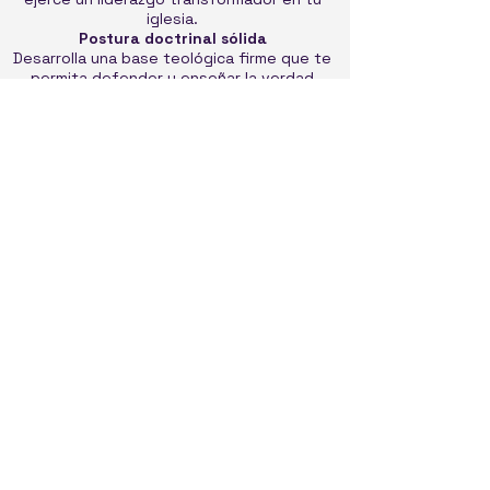
iglesia.
Postura doctrinal sólida
Desarrolla una base teológica firme que te
permita defender y enseñar la verdad
bíblica
interpreta las escrituras desde un punto de
vista Exegético usando una correcta
hermenéutica
Clases online síncronas y asíncronas
Diseñado para creyentes , líderes, pastores
y estudiantes con agenda ocupada. Estudia
desde cualquier parte del mundo con una
metodología que combina lo mejor de la
formación presencial y la libertad digital.
La Universidad de la Fe ofrece tres rutas de
diplomado que se adaptan a tus objetivos
ministeriales. Cada ruta combina asignaturas
troncales de Teología Bíblica con
especializaciones específicas para construir
una formación integral y progresiva.
Diplomados
Diplomado en Teología