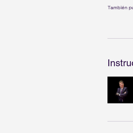
También pu
Instru