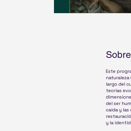
Sobre
Este progra
naturaleza 
largo del c
teorías evo
dimensiones
del ser hum
caída y las
restauraci
y la identi