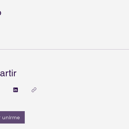
o
rtir
r unirme