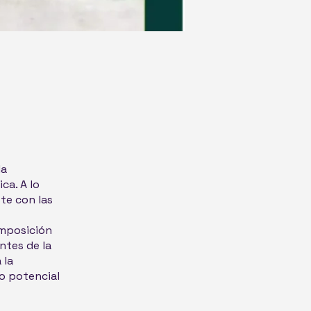
la
ca. A lo
te con las
omposición
ntes de la
 la
o potencial