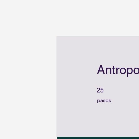
Antropo
25 pasos
25
pasos