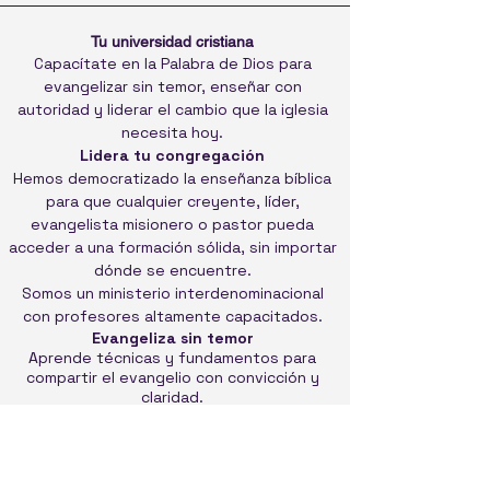
Tu universidad cristiana
Capacítate en la Palabra de Dios para
evangelizar sin temor, enseñar con
autoridad y liderar el cambio que la iglesia
necesita hoy.
Lidera tu congregación
Hemos democratizado la enseñanza bíblica
para que cualquier creyente, líder,
evangelista misionero o pastor pueda
acceder a una formación sólida, sin importar
dónde se encuentre.
Somos un ministerio interdenominacional
con profesores altamente capacitados.
Evangeliza sin temor
Aprende técnicas y fundamentos para
compartir el evangelio con convicción y
claridad.
Capacítate para enseñar
Da clases a niños, jóvenes y adultos, y
ejerce un liderazgo transformador en tu
iglesia.